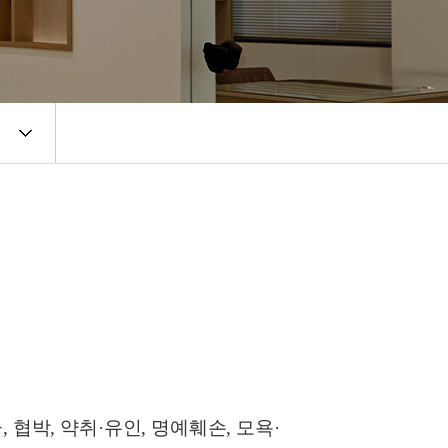
금
,
협박
,
약취
·
유인
,
명예훼손
,
모욕
·