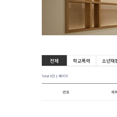
전체
학교폭력
소년재
Total 0건
1 페이지
번호
제