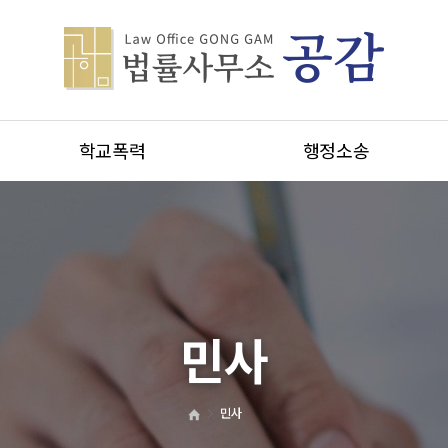
학교폭력
행정소송
민사
민사