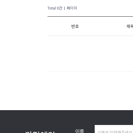
Total 0건
1 페이지
번호
제
이름