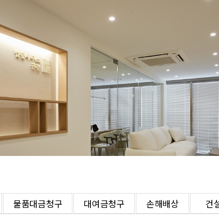
물품대금청구
대여금청구
손해배상
건