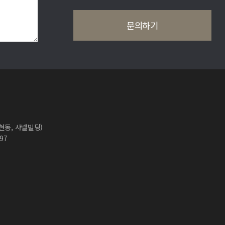
논현동, 샤넬빌딩)
697